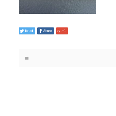
Tweet
Share
+1