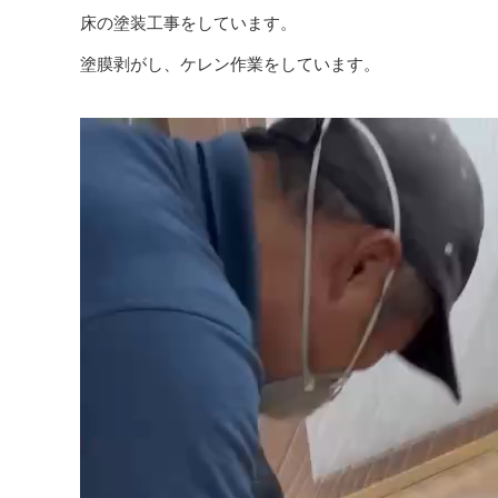
床の塗装工事をしています。
塗膜剥がし、ケレン作業をしています。
動
画
プ
レ
ー
ヤ
ー