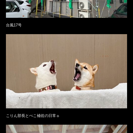
台風17号
こりん部長とぺこ補佐の日常☼