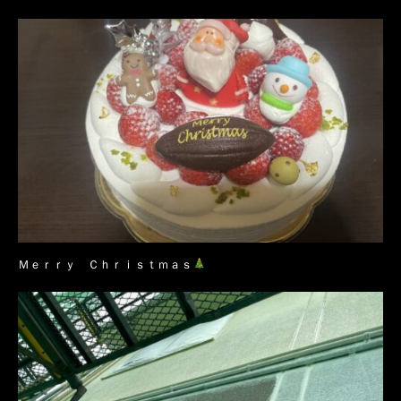
Ｍｅｒｒｙ Ｃｈｒｉｓｔｍａｓ