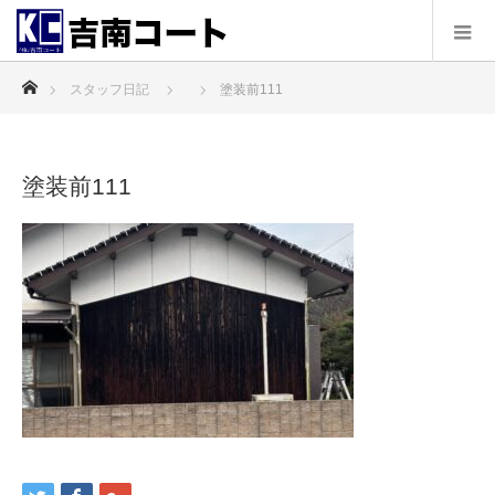
ホーム
スタッフ日記
塗装前111
塗装前111