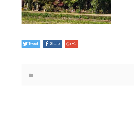
Tweet
Share
+1