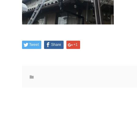
Tweet
Share
+1