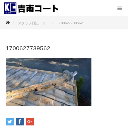
ホーム
スタッフ日記
1700627739562
1700627739562