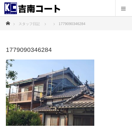
ホーム
スタッフ日記
1779090346284
1779090346284