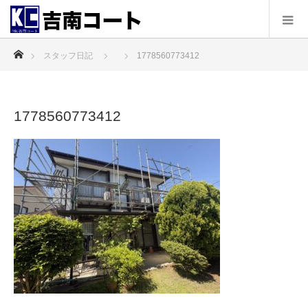
ホーム
スタッフ日記
1778560773412
1778560773412