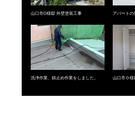
山口市O様邸 外壁塗装工事
アパートの
洗浄作業、錆止め作業をしました。
山口市Ｏ様