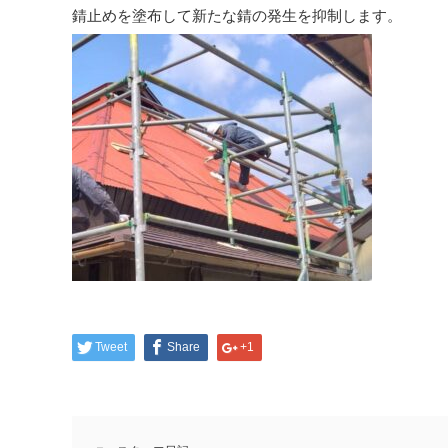
錆止めを塗布して新たな錆の発生を抑制します。
Tweet
Share
+1