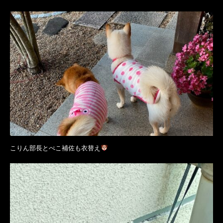
こりん部長とぺこ補佐も衣替え