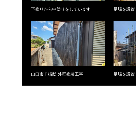
下塗りから中塗りをしています
足場を設置
山口市Ｔ様邸 外壁塗装工事
足場を設置