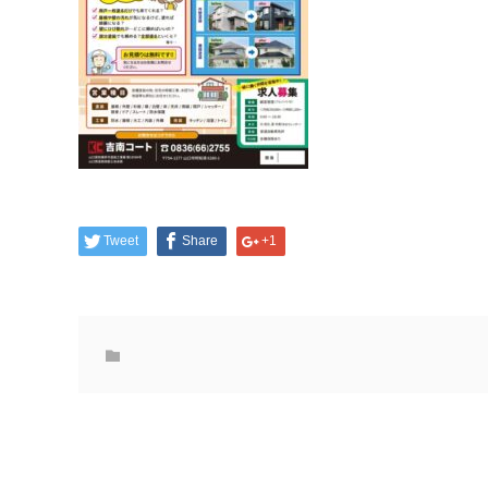
Tweet
Share
+1