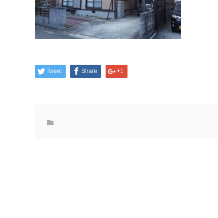
Tweet
Share
+1