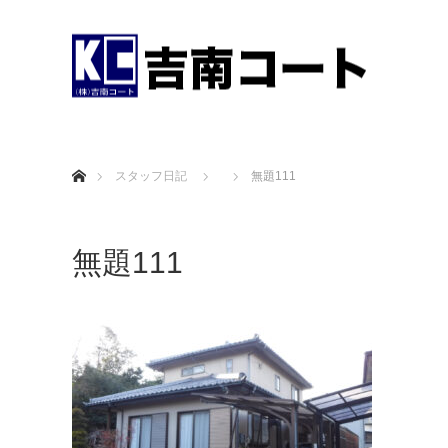
ホーム
スタッフ日記
無題111
無題111